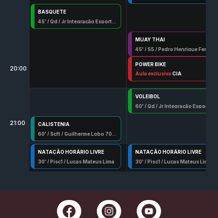
BASQUETE
45
' /
Qd
/
Jr Integração Esportiva
MUAY THAI
45
' /
S5
/
Pedro Henrique Ferreira
POWER BIKE
20:00
50
Aula exclusiva
' /
Spn
/
Pedro Henrique Ferreira
CIA
VOLEIBOL
60
' /
Qd
/
Jr Integração Esportiva
21:00
CALISTENIA
60
' /
Scft
/
Guilherme Lobo 7052-G/Df
NATAÇÃO HORÁRIO LIVRE
NATAÇÃO HORÁRIO LIVRE
30
' /
Pisc1
/
Lucas Mateus Lima
30
' /
Pisc1
/
Lucas Mateus Lima