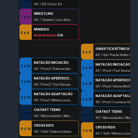
7
à
10
45
' /
S3
/
Circo Ze
WRESTLING
7
à
10
45
' /
Tatame
/
Luis Alessandro Hernadez
MINIKIDS
5
à
6
45
Aula exclusiva
' /
S4
/
Shayane Barbosa Souza
CIA
GINÁSTICA RÍTMICA DESPORTIVA
5
à
6
45
' /
Qd
/
Paula Keiko Soga
NATAÇÃO INICIAÇÃO
NATAÇÃO INICIAÇÃO
3
à
10
3
à
10
45
' /
Pisc2
/
Debora Karen Silva
45
' /
Pisc1
/
Yuri Sousa Rocha
NATAÇÃO APERFEIÇOAMENTO
NATAÇÃO APERFEIÇOAMENTO
3
à
10
3
à
10
45
' /
Pisc2
/
Yuri Sousa Rocha
45
' /
Pisc1
/
Anna Michelly Lopes
NATAÇÃO ADAPTAÇÃO
NATAÇÃO ADAPTAÇÃO
3
à
10
3
à
10
45
' /
Pisc1
/
Maria Luiza Garcia
45
' /
Pisc1
/
Luciana Oliveira Pinto
CIA FAST TEENS
CIA FAST TEENS
11
à
14
11
à
14
40
' /
Musculação
/
Marcos Vasconcelos Aguirres
45
' /
Musculação
/
Marcos Vasconcelos Aguirres
CROSS KIDS
CROSS KIDS
11
à
14
7
à
10
45
' /
Scft
/
Debora Seixo
45
' /
Scft
/
Maria Luiza Garcia