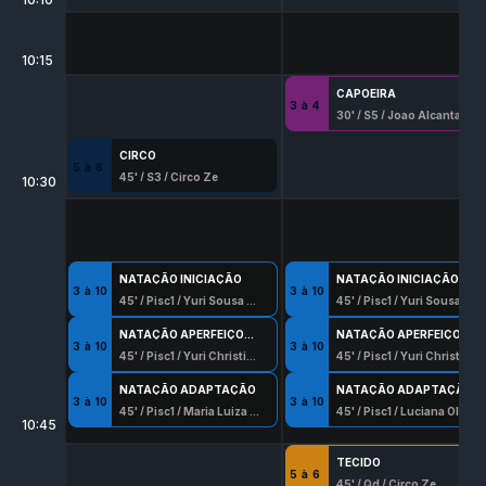
10:15
CAPOEIRA
3
à
4
30
' /
S5
/
Joao Alcantara Villapouca
CIRCO
5
à
6
45
' /
S3
/
Circo Ze
10:30
NATAÇÃO INICIAÇÃO
NATAÇÃO INICIAÇÃO
3
à
10
3
à
10
45
' /
Pisc1
/
Yuri Sousa Rocha
45
' /
Pisc1
/
Yuri Sousa Rocha
NATAÇÃO APERFEIÇOAMENTO
NATAÇÃO APERFEIÇOAMENTO
3
à
10
3
à
10
45
' /
Pisc1
/
Yuri Christian Rodrigues
45
' /
Pisc1
/
Yuri Christian Rodrigues
NATAÇÃO ADAPTAÇÃO
NATAÇÃO ADAPTAÇÃO
3
à
10
3
à
10
45
' /
Pisc1
/
Maria Luiza Garcia
45
' /
Pisc1
/
Luciana Oliveira Pinto
10:45
TECIDO
5
à
6
45
' /
Qd
/
Circo Ze