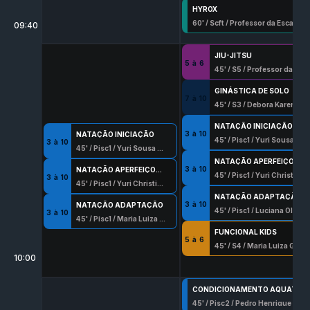
HYROX
60
' /
Scft
/
Professor da Escala
09:40
JIU-JITSU
5
à
6
45
' /
S5
/
Professor da Escala
GINÁSTICA DE SOLO
7
à
10
45
' /
S3
/
Debora Karen Silva
NATAÇÃO INICIAÇÃO
3
à
10
NATAÇÃO INICIAÇÃO
45
' /
Pisc1
/
Yuri Sousa Rocha
3
à
10
45
' /
Pisc1
/
Yuri Sousa Rocha
NATAÇÃO APERFEIÇOAMENTO
3
à
10
NATAÇÃO APERFEIÇOAMENTO
45
' /
Pisc1
/
Yuri Christian Rodrigues
3
à
10
45
' /
Pisc1
/
Yuri Christian Rodrigues
NATAÇÃO ADAPTAÇÃO
3
à
10
NATAÇÃO ADAPTAÇÃO
45
' /
Pisc1
/
Luciana Oliveira Pinto
3
à
10
45
' /
Pisc1
/
Maria Luiza Garcia
FUNCIONAL KIDS
5
à
6
45
' /
S4
/
Maria Luiza Garcia
10:00
CONDICIONAMENTO AQUATICO
45
' /
Pisc2
/
Pedro Henrique Ferreira