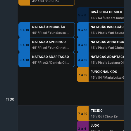
45
' /
Qd
/
Circo Ze
GINÁSTICA DE SOLO
5
à
6
45
' /
S3
/
Debora Karen Silva
NATAÇÃO INICIAÇÃO
NATAÇÃO INICIAÇÃO
3
à
10
3
à
10
45
' /
Pisc1
/
Yuri Sousa Rocha
45
' /
Pisc1
/
Yuri Sousa Rocha
NATAÇÃO APERFEIÇOAMENTO
NATAÇÃO APERFEIÇOAMENTO
3
à
10
3
à
10
45
' /
Pisc1
/
Yuri Christian Rodrigues
45
' /
Pisc1
/
Yuri Christian Rodrigues
NATAÇÃO ADAPTAÇÃO
NATAÇÃO ADAPTAÇÃO
3
à
10
3
à
10
45
' /
Pisc2
/
Daniela Oliveira 8337 - G/Df
45
' /
Pisc1
/
Luciana Oliveira Pinto
FUNCIONAL KIDS
7
à
10
45
' /
S4
/
Maria Luiza Garcia
11:30
TECIDO
7
à
10
45
' /
Qd
/
Circo Ze
JUDÔ
3
à
4