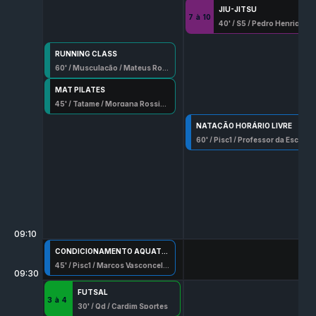
JIU-JITSU
7
à
10
40
' /
S5
/
Pedro Henrique Ferreira
RUNNING CLASS
60
' /
Musculação
/
Mateus Rodrigues Silva
MAT PILATES
45
' /
Tatame
/
Morgana Rossini 6598-G/Df
NATAÇÃO HORÁRIO LIVRE
60
' /
Pisc1
/
Professor da Escala
09:10
CONDICIONAMENTO AQUATICO
45
' /
Pisc1
/
Marcos Vasconcelos Aguirres
09:30
FUTSAL
3
à
4
30
' /
Qd
/
Cardim Sportes