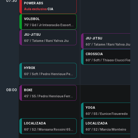
07:30
POWER ABS
30
Aula exclusiva
' /
S2
/
Alvaro Queiroz 700 G/Df
CIA
VOLEIBOL
75
' /
Qd
/
Jr Integração Esportiva
JIU-JITSU
JIU-JITSU
60
' /
Tatame
/
Rani Yahya Jiu
60
' /
Tatame
/
Rani Yahya Jiu
CROSSCIA
60
' /
Scft
/
Thiago Ciucci Figueredo
HYROX
60
' /
Scft
/
Pedro Henrique Penna
08:00
BOXE
45
' /
S5
/
Pedro Henrique Ferreira
YOGA
60
' /
S5
/
Eunice Figueredo
LOCALIZADA
LOCALIZADA
60
' /
S2
/
Morgana Rossini 6598-G/Df
60
' /
S2
/
Marcia Monteiro