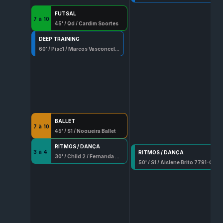
FUTSAL
7
à
10
45
' /
Qd
/
Cardim Sportes
DEEP TRAINING
60
' /
Pisc1
/
Marcos Vasconcelos Aguirres
BALLET
7
à
10
45
' /
S1
/
Nogueira Ballet
RITMOS / DANÇA
3
à
4
RITMOS / DANÇA
30
' /
Child 2
/
Fernanda Seixo Lopes
50
' /
S1
/
Aislene Brito 7791-G/Df