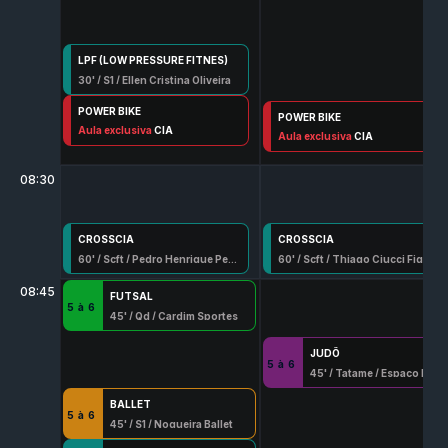
LPF (LOW PRESSURE FITNES)
30
' /
S1
/
Ellen Cristina Oliveira
POWER BIKE
POWER BIKE
50
Aula exclusiva
' /
Spn
/
Joao Knox Teles
CIA
50
Aula exclusiva
' /
Spn
/
Marcello Mecarelli 1137-G/Df
CIA
08:30
CROSSCIA
CROSSCIA
60
' /
Scft
/
Pedro Henrique Penna
60
' /
Scft
/
Thiago Ciucci Figueredo
08:45
FUTSAL
5
à
6
45
' /
Qd
/
Cardim Sportes
JUDÔ
5
à
6
45
' /
Tatame
/
Espaço Marques Judo
BALLET
5
à
6
45
' /
S1
/
Nogueira Ballet