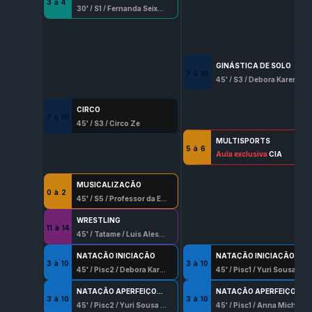
3
à
4
30
' /
S1
/
Fernanda Seixo Lopes
GINÁSTICA DE SOLO
7
à
10
45
' /
S3
/
Debora Karen Silva
CIRCO
7
à
10
45
' /
S3
/
Circo Ze
MULTISPORTS
5
à
6
45
Aula exclusiva
' /
Qd
/
Jr Integração Esportiva
CIA
MUSICALIZAÇÃO
0
à
2
45
' /
S5
/
Professor da Escala
WRESTLING
11
à
14
45
' /
Tatame
/
Luis Alessandro Hernadez
NATAÇÃO INICIAÇÃO
NATAÇÃO INICIAÇÃO
3
à
10
3
à
10
45
' /
Pisc2
/
Debora Karen Silva
45
' /
Pisc1
/
Yuri Sousa Rocha
NATAÇÃO APERFEIÇOAMENTO
NATAÇÃO APERFEIÇOAMENTO
3
à
10
3
à
10
45
' /
Pisc2
/
Yuri Sousa Rocha
45
' /
Pisc1
/
Anna Michelly Lopes