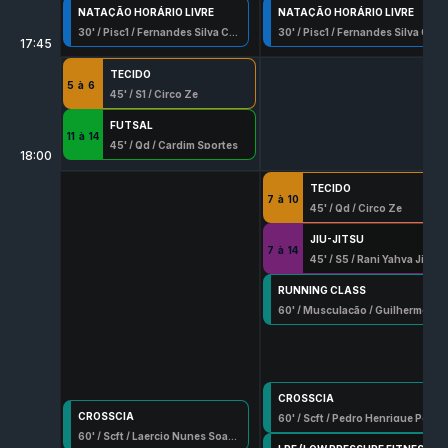
NATAÇÃO HORÁRIO LIVRE
NATAÇÃO HORÁRIO LIVRE
30
' /
Pisc1
/
Fernandes Silva Cavalcante
30
' /
Pisc1
/
Fernandes Silva Cavalcante
17:45
TECIDO
5
à
6
45
' /
S1
/
Circo Ze
FUTSAL
11
à
14
45
' /
Qd
/
Cardim Sportes
18:00
TECIDO
7
à
10
45
' /
Qd
/
Circo Ze
JIU-JITSU
7
à
14
45
' /
S5
/
Rani Yahya Jiu
RUNNING CLASS
60
' /
Musculação
/
Guilherme Ferreira Quermes
CROSSCIA
CROSSCIA
60
' /
Scft
/
Pedro Henrique Penna
60
' /
Scft
/
Laercio Nunes Soares