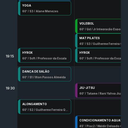
YOGA
60
' /
S3
/
Alane Menezes
VOLEIBOL
60
' /
Qd
/
Jr Integração Esportiva
MAT PILATES
45
' /
S3
/
Guilherme Ferreira Quermes
HYROX
HYROX
19:15
60
' /
Scft
/
Professor da Escala
60
' /
Scft
/
Professor da Escala
DANÇA DE SALÃO
60
' /
S1
/
Ilton Passos Almeida
19:30
JIU-JITSU
60
' /
Tatame
/
Rani Yahya Jiu
ALONGAMENTO
60
' /
S2
/
Guilherme Ferreira Quermes
CONDICIONAMENTO AQUATICO
45
' /
Pisc2
/
Waldir Delgado 457 G/Df