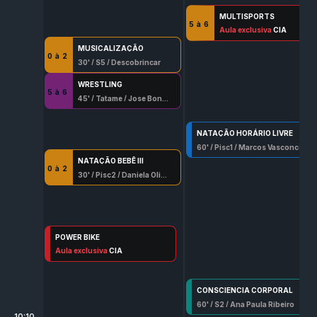
MULTISPORTS
5
à
6
45
Aula exclusiva
' /
Qd
/
Frederico Cardim 0709 G/Df
CIA
MUSICALIZAÇÃO
0
à
2
30
' /
S5
/
Descobrincar
WRESTLING
5
à
6
45
' /
Tatame
/
Jose Bonifacio Silva
NATAÇÃO HORÁRIO LIVRE
60
' /
Pisc1
/
Marcos Vasconcelos Aguirres
NATAÇÃO BEBÊ III
0
à
2
30
' /
Pisc2
/
Daniela Oliveira 8337 - G/Df
POWER BIKE
50
Aula exclusiva
' /
Spn
/
Aislene Brito 7791-G/Df
CIA
CONSCIENCIA CORPORAL
60
' /
S2
/
Ana Paula Ribeiro
10:10