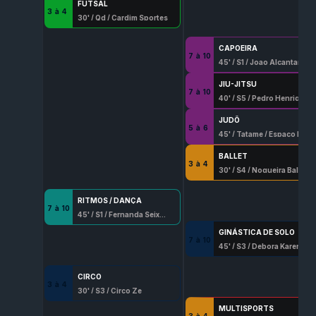
FUTSAL
3
à
4
30
' /
Qd
/
Cardim Sportes
CAPOEIRA
7
à
10
45
' /
S1
/
Joao Alcantara Villapouca
JIU-JITSU
7
à
10
40
' /
S5
/
Pedro Henrique Ferreira
JUDÔ
5
à
6
45
' /
Tatame
/
Espaço Marques Judo
BALLET
3
à
4
30
' /
S4
/
Nogueira Ballet
RITMOS / DANÇA
7
à
10
45
' /
S1
/
Fernanda Seixo Lopes
GINÁSTICA DE SOLO
7
à
10
45
' /
S3
/
Debora Karen Silva
CIRCO
3
à
4
30
' /
S3
/
Circo Ze
MULTISPORTS
3
à
4