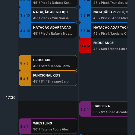
45
' /
Pisc2
/
Debora Karen Silva
45
' /
Pisc1
/
Yuri Sousa Rocha
NATAÇÃO APERFEIÇOAMENTO
NATAÇÃO APERFEIÇOAMENTO
3
à
10
3
à
10
45
' /
Pisc2
/
Yuri Sousa Rocha
45
' /
Pisc2
/
Anna Michelly Lopes
NATAÇÃO ADAPTAÇÃO
NATAÇÃO ADAPTAÇÃO
3
à
10
3
à
10
45
' /
Pisc1
/
Rafaela Novaes 8056 G/Df
45
' /
Pisc1
/
Luciana Oliveira Pinto
ENDURANCE
11
à
14
45
' /
Scft
/
Maria Luiza Garcia
CROSS KIDS
5
à
6
45
' /
Scft
/
Debora Seixo
FUNCIONAL KIDS
5
à
6
45
' /
S4
/
Shayane Barbosa Souza
17:30
CAPOEIRA
3
à
4
30
' /
S2
/
Joao Alcantara Villapouca
WRESTLING
3
à
4
30
' /
Tatame
/
Luis Alessandro Hernadez