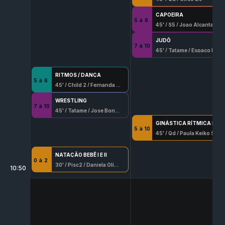
CAPOEIRA
5
à
6
45
' /
S5
/
Joao Alcantara Villapouca
JUDÔ
7
à
10
45
' /
Tatame
/
Espaço Marques Judo
RITMOS / DANÇA
5
à
6
45
' /
Child 2
/
Fernanda Seixo Lopes
WRESTLING
7
à
10
45
' /
Tatame
/
Jose Bonifacio Silva
GINÁSTICA RÍTMICA DESPORTIVA
5
à
10
45
' /
Qd
/
Paula Keiko Soga
NATAÇÃO BEBÊ I E II
0
à
2
30
' /
Pisc2
/
Daniela Oliveira 8337 - G/Df
10:50