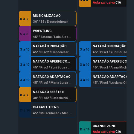
30
Aula exclusiva
' /
Qd
/
Jr Integração Esportiva
CIA
MUSICALIZAÇÃO
0
à
2
30
' /
S5
/
Descobrincar
WRESTLING
5
à
6
45
' /
Tatame
/
Luis Alessandro Hernadez
NATAÇÃO INICIAÇÃO
NATAÇÃO INICIAÇÃO
3
à
10
3
à
10
45
' /
Pisc2
/
Debora Karen Silva
45
' /
Pisc1
/
Yuri Sousa Rocha
NATAÇÃO APERFEIÇOAMENTO
NATAÇÃO APERFEIÇOAMENTO
3
à
10
3
à
10
45
' /
Pisc1
/
Yuri Sousa Rocha
45
' /
Pisc1
/
Anna Michelly Lopes
NATAÇÃO ADAPTAÇÃO
NATAÇÃO ADAPTAÇÃO
3
à
10
3
à
10
45
' /
Pisc1
/
Maria Luiza Garcia
45
' /
Pisc1
/
Luciana Oliveira Pinto
NATAÇÃO BEBÊ I E II
0
à
2
30
' /
Pisc2
/
Rafaela Novaes 8056 G/Df
CIA FAST TEENS
11
à
14
45
' /
Musculação
/
Marcos Vasconcelos Aguirres
ORANGE ZONE
11
à
14
45
Aula exclusiva
' /
S2
/
Pedro Henrique Ferreira
CIA