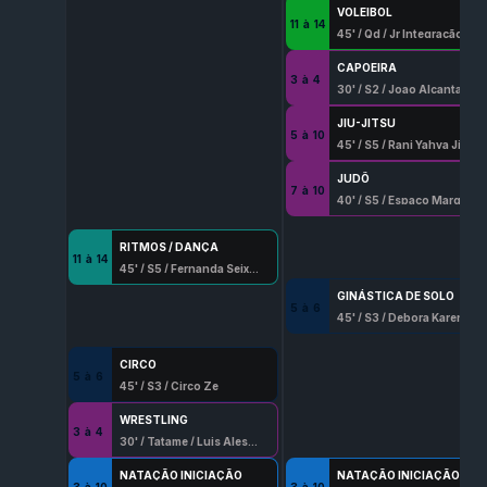
VOLEIBOL
11
à
14
45
' /
Qd
/
Jr Integração Esportiva
CAPOEIRA
3
à
4
30
' /
S2
/
Joao Alcantara Villapouca
JIU-JITSU
5
à
10
45
' /
S5
/
Rani Yahya Jiu
JUDÔ
7
à
10
40
' /
S5
/
Espaço Marques Judo
RITMOS / DANÇA
11
à
14
45
' /
S5
/
Fernanda Seixo Lopes
GINÁSTICA DE SOLO
5
à
6
45
' /
S3
/
Debora Karen Silva
CIRCO
5
à
6
45
' /
S3
/
Circo Ze
WRESTLING
3
à
4
30
' /
Tatame
/
Luis Alessandro Hernadez
NATAÇÃO INICIAÇÃO
NATAÇÃO INICIAÇÃO
3
à
10
3
à
10