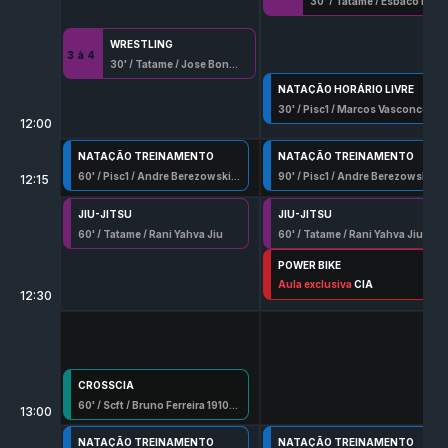
30
' /
Tatame
/
Espaço Marques Judo
WRESTLING
3
à
4
30
' /
Tatame
/
Jose Bonifacio Silva
NATAÇÃO HORÁRIO LIVRE
30
' /
Pisc1
/
Marcos Vasconcelos Aguirres
12:00
NATAÇÃO TREINAMENTO
NATAÇÃO TREINAMENTO
60
' /
Pisc1
/
Andre Berezowski 003049 G/Df
90
' /
Pisc1
/
Andre Berezowski 003049 G/Df
12:15
JIU-JITSU
JIU-JITSU
60
' /
Tatame
/
Rani Yahya Jiu
60
' /
Tatame
/
Rani Yahya Jiu
POWER BIKE
50
Aula exclusiva
' /
Spn
/
Pedro Henrique Ferreira
CIA
12:30
CROSSCIA
60
' /
Scft
/
Bruno Ferreira 1910-G/Df
13:00
NATAÇÃO TREINAMENTO
NATAÇÃO TREINAMENTO