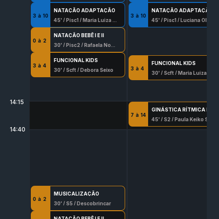
NATAÇÃO ADAPTAÇÃO
NATAÇÃO ADAPTAÇÃO
3
à
10
3
à
10
45
' /
Pisc1
/
Maria Luiza Garcia
45
' /
Pisc1
/
Luciana Oliveira Pinto
NATAÇÃO BEBÊ I E II
0
à
2
30
' /
Pisc2
/
Rafaela Novaes 8056 G/Df
FUNCIONAL KIDS
FUNCIONAL KIDS
3
à
4
3
à
4
30
' /
Scft
/
Debora Seixo
30
' /
Scft
/
Maria Luiza Garcia
14:15
GINÁSTICA RÍTMICA DESPORTIVA
7
à
14
45
' /
S2
/
Paula Keiko Soga
14:40
MUSICALIZAÇÃO
0
à
2
30
' /
S5
/
Descobrincar
NATAÇÃO BEBÊ I E II