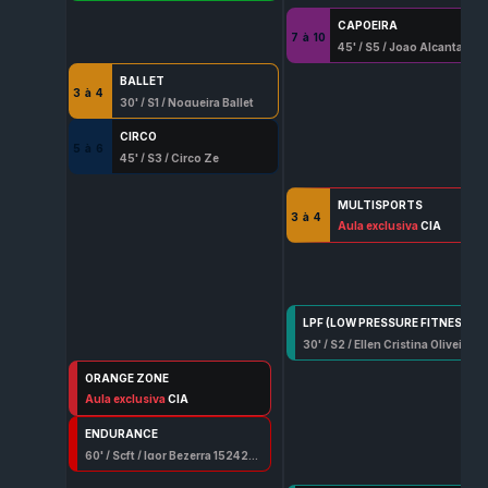
CAPOEIRA
7
à
10
45
' /
S5
/
Joao Alcantara Villapouca
BALLET
3
à
4
30
' /
S1
/
Nogueira Ballet
CIRCO
5
à
6
45
' /
S3
/
Circo Ze
MULTISPORTS
3
à
4
30
Aula exclusiva
' /
Qd
/
Frederico Cardim 0709 G/Df
CIA
LPF (LOW PRESSURE FITNES)
30
' /
S2
/
Ellen Cristina Oliveira
ORANGE ZONE
60
Aula exclusiva
' /
S2
/
Pedro Henrique Ferreira
CIA
ENDURANCE
60
' /
Scft
/
Igor Bezerra 15242-G/Df