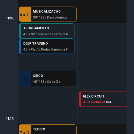
MUSICALIZAÇÃO
0
à
2
30
' /
S5
/
Descobrincar
11:00
ALONGAMENTO
45
' /
S2
/
Guilherme Ferreira Quermes
DEEP TRAINING
45
' /
Pisc1
/
Pedro Henrique Ferreira
CIRCO
7
à
10
45
' /
S3
/
Circo Ze
FLEX CIRCUIT
45
Aula exclusiva
' /
S2
/
Pedro Henrique Ferreira
CIA
11:15
TECIDO
7
à
10