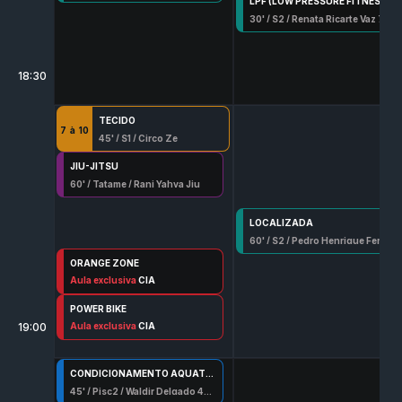
LPF (LOW PRESSURE FITNES)
30
' /
S2
/
Renata Ricarte Vaz 7802 G/Df
18:30
TECIDO
7
à
10
45
' /
S1
/
Circo Ze
JIU-JITSU
60
' /
Tatame
/
Rani Yahya Jiu
LOCALIZADA
60
' /
S2
/
Pedro Henrique Ferreira
ORANGE ZONE
60
Aula exclusiva
' /
S2
/
Paulo Brito 14904 G/Df
CIA
POWER BIKE
19:00
50
Aula exclusiva
' /
Spn
/
Jessika Torres Lima
CIA
CONDICIONAMENTO AQUATICO
45
' /
Pisc2
/
Waldir Delgado 457 G/Df