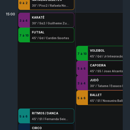
0
à
2
30
' /
Pisc2
/
Rafaela Novaes 8056 G/Df
15:00
KARATÊ
3
à
4
30
' /
Sq2
/
Guilheme Zuza
FUTSAL
7
à
10
45
' /
Qd
/
Cardim Sportes
VOLEIBOL
7
à
10
45
' /
Qd
/
Jr Integração Esportiva
CAPOEIRA
5
à
6
45
' /
S5
/
Joao Alcantara Villapouca
JUDÔ
3
à
4
30
' /
Tatame
/
Espaço Marques Judo
BALLET
5
à
6
45
' /
S1
/
Nogueira Ballet
RITMOS / DANÇA
5
à
6
45
' /
S1
/
Fernanda Seixo Lopes
CIRCO