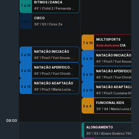
RITMOS / DANÇA
7
à
10
45
' /
Child 2
/
Fernanda Seixo Lopes
CIRCO
3
à
4
30
' /
S3
/
Circo Ze
MULTISPORTS
7
à
10
45
Aula exclusiva
' /
Qd
/
Professor da Escala
CIA
NATAÇÃO INICIAÇÃO
3
à
10
NATAÇÃO INICIAÇÃO
45
' /
Pisc1
/
Yuri Sousa Rocha
3
à
10
45
' /
Pisc1
/
Yuri Sousa Rocha
NATAÇÃO APERFEIÇOAMENTO
3
à
10
NATAÇÃO APERFEIÇOAMENTO
45
' /
Pisc1
/
Yuri Christian Rodrigues
3
à
10
45
' /
Pisc1
/
Yuri Christian Rodrigues
NATAÇÃO ADAPTAÇÃO
3
à
10
NATAÇÃO ADAPTAÇÃO
45
' /
Pisc1
/
Maria Luiza Garcia
3
à
10
45
' /
Pisc1
/
Luciana Oliveira Pinto
FUNCIONAL KIDS
3
à
4
30
' /
S4
/
Maria Luiza Garcia
09:00
ALONGAMENTO
30
' /
S3
/
Alvaro Queiroz 700 G/Df