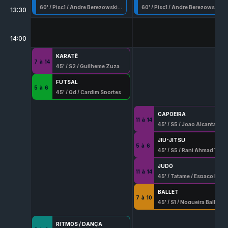
60
' /
Pisc1
/
Andre Berezowski 003049 G/Df
60
' /
Pisc1
/
Andre Berezowski 003049 G/Df
13:30
14:00
KARATÊ
7
à
14
45
' /
S2
/
Guilheme Zuza
FUTSAL
5
à
6
45
' /
Qd
/
Cardim Sportes
CAPOEIRA
11
à
14
45
' /
S5
/
Joao Alcantara Villapouca
JIU-JITSU
5
à
6
45
' /
S5
/
Rani Ahmad Yahya
JUDÔ
11
à
14
45
' /
Tatame
/
Espaço Marques Judo
BALLET
7
à
10
45
' /
S1
/
Nogueira Ballet
RITMOS / DANÇA