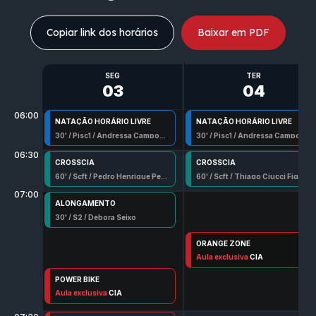
Copiar link dos horários
Baixar em PDF
SEG
TER
03
04
06:00
NATAÇÃO HORÁRIO LIVRE
NATAÇÃO HORÁRIO LIVRE
30
' /
Pisc1
/
Andressa Campos Pereira
30
' /
Pisc1
/
Andressa Campos Pereira
06:30
CROSSCIA
CROSSCIA
60
' /
Scft
/
Pedro Henrique Penna
60
' /
Scft
/
Thiago Ciucci Figueredo
07:00
ALONGAMENTO
30
' /
S2
/
Debora Seixo
ORANGE ZONE
60
Aula exclusiva
' /
S2
/
Levi
CIA
POWER BIKE
50
Aula exclusiva
' /
Spn
/
Joao Knox Teles
CIA