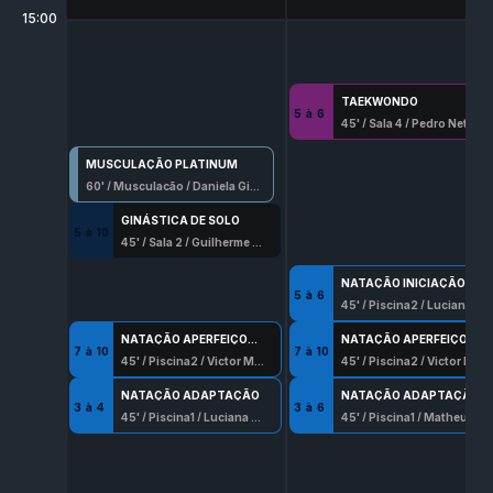
15:00
TAEKWONDO
5
à
6
45
' /
Sala 4
/
Pedro Neto
MUSCULAÇÃO PLATINUM
60
' /
Musculação
/
Daniela Gimenes Gabarrao
GINÁSTICA DE SOLO
5
à
10
45
' /
Sala 2
/
Guilherme Ribeiro
NATAÇÃO INICIAÇÃO
5
à
6
45
' /
Piscina2
/
Luciana Beserra
NATAÇÃO APERFEIÇOAMENTO
NATAÇÃO APERFEIÇOAMENTO
7
à
10
7
à
10
45
' /
Piscina2
/
Victor Moreira Teixeira
45
' /
Piscina2
/
Victor Moreira Teixeira
NATAÇÃO ADAPTAÇÃO
NATAÇÃO ADAPTAÇÃO
3
à
4
3
à
6
45
' /
Piscina1
/
Luciana Rego
45
' /
Piscina1
/
Matheus Barros Santana