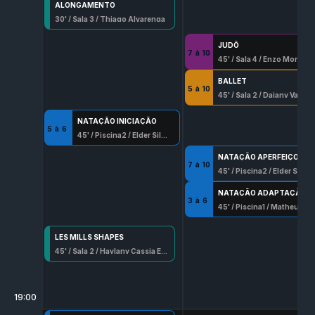
ALONGAMENTO
30
' /
Sala 3
/
Thiago Alvarenga
JUDÔ
7
à
10
45
' /
Sala 4
/
Enzo Moraes Alves
BALLET
5
à
10
45
' /
Sala 2
/
Daiany Vasconcellos Serafim
NATAÇÃO INICIAÇÃO
5
à
6
45
' /
Piscina2
/
Elder Silva Oliveira
NATAÇÃO APERFEIÇOAMENTO
7
à
10
45
' /
Piscina2
/
Elder Silva Oliveira
NATAÇÃO ADAPTAÇÃO
3
à
6
45
' /
Piscina1
/
Matheus Barros Santana
LES MILLS SHAPES
45
' /
Sala 2
/
Haylany Cassia Esilva
19:00