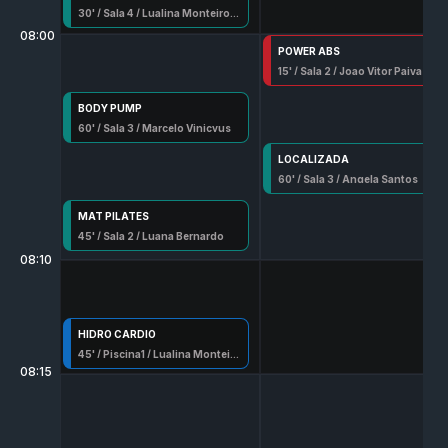
30
' /
Sala 4
/
Lualina Monteiro Farias
08:00
POWER ABS
15
' /
Sala 2
/
Joao Vitor Paiva
BODY PUMP
60
' /
Sala 3
/
Marcelo Vinicyus
LOCALIZADA
60
' /
Sala 3
/
Angela Santos
MAT PILATES
45
' /
Sala 2
/
Luana Bernardo
08:10
HIDRO CARDIO
45
' /
Piscina1
/
Lualina Monteiro Farias
08:15