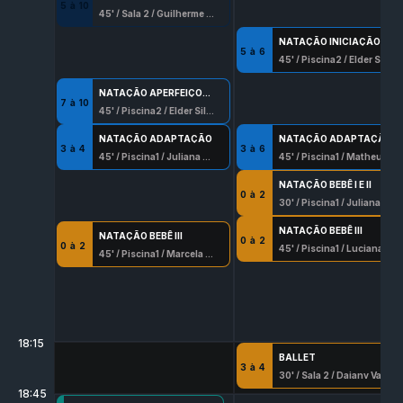
5
à
10
45
' /
Sala 2
/
Guilherme Ribeiro
NATAÇÃO INICIAÇÃO
5
à
6
45
' /
Piscina2
/
Elder Silva Oliveira
NATAÇÃO APERFEIÇOAMENTO
7
à
10
45
' /
Piscina2
/
Elder Silva Oliveira
NATAÇÃO ADAPTAÇÃO
NATAÇÃO ADAPTAÇÃO
3
à
4
3
à
6
45
' /
Piscina1
/
Juliana Oliveira Reis
45
' /
Piscina1
/
Matheus Barros Santana
NATAÇÃO BEBÊ I E II
0
à
2
30
' /
Piscina1
/
Juliana Oliveira Reis
NATAÇÃO BEBÊ III
NATAÇÃO BEBÊ III
0
à
2
0
à
2
45
' /
Piscina1
/
Luciana Beserra
45
' /
Piscina1
/
Marcela Dada
18:15
BALLET
3
à
4
30
' /
Sala 2
/
Daiany Vasconcellos Serafim
18:45