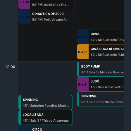
6
à
10
50
' /
Ml Auditório
/
Enzo Moraes Alves
GINÁSTICA DE SOLO
6
à
10
50
' /
Ml Poli
/
Aryane Alves
CIRCO
6
à
10
50
' /
Ml Auditório
/
Aryane Alves
GINÁSTICA RÍTMICA DESPORTIVA
6
à
10
50
' /
Ml Auditório
/
Litiele Cristina Silva
18:00
BODY PUMP
60
' /
Sala 3
/
Marcelo Vinicyus
JUDÔ
5
à
6
45
' /
Sala 4
/
Enzo Moraes Alves
SPINNING
SPINNING
60
' /
Spinning
/
Victor Teixeira
45
' /
Spinning
/
Lualina Monteiro Farias
LOCALIZADA
45
' /
Sala 3
/
Thiago Alvarenga
CIRCO