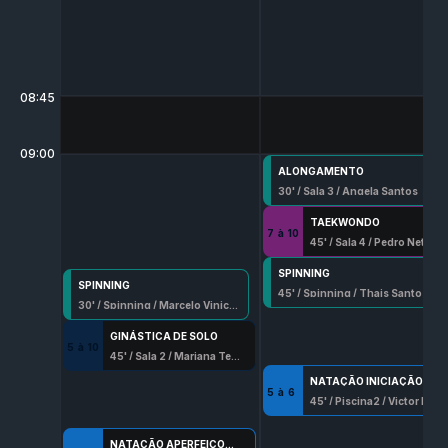
08:45
09:00
ALONGAMENTO
30
' /
Sala 3
/
Angela Santos
TAEKWONDO
7
à
10
45
' /
Sala 4
/
Pedro Neto
SPINNING
SPINNING
45
' /
Spinning
/
Thais Santos
30
' /
Spinning
/
Marcelo Vinicyus
GINÁSTICA DE SOLO
5
à
10
45
' /
Sala 2
/
Mariana Teixeira
NATAÇÃO INICIAÇÃO
5
à
6
45
' /
Piscina2
/
Victor Moreira Teixeira
NATAÇÃO APERFEIÇOAMENTO