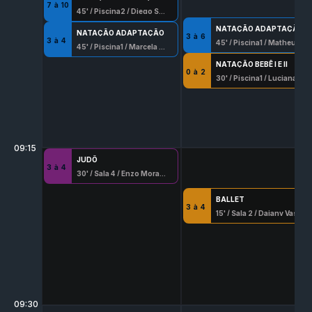
7
à
10
45
' /
Piscina2
/
Diego Soares Batista
NATAÇÃO ADAPTAÇÃO
NATAÇÃO ADAPTAÇÃO
3
à
6
3
à
4
45
' /
Piscina1
/
Matheus Barros Santana
45
' /
Piscina1
/
Marcela Dada
NATAÇÃO BEBÊ I E II
0
à
2
30
' /
Piscina1
/
Luciana Beserra
09:15
JUDÔ
3
à
4
30
' /
Sala 4
/
Enzo Moraes Alves
BALLET
3
à
4
15
' /
Sala 2
/
Daiany Vasconcellos Serafim
09:30