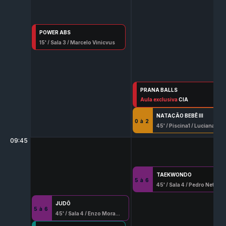
POWER ABS
15
' /
Sala 3
/
Marcelo Vinicyus
PRANA BALLS
45
Aula exclusiva
' /
Sala 3
/
Mariana Zaitune
CIA
NATAÇÃO BEBÊ III
0
à
2
45
' /
Piscina1
/
Luciana Beserra
09:45
TAEKWONDO
5
à
6
45
' /
Sala 4
/
Pedro Neto
JUDÔ
5
à
6
45
' /
Sala 4
/
Enzo Moraes Alves