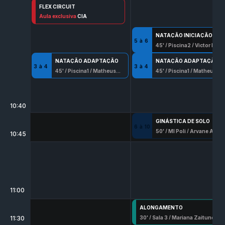
FLEX CIRCUIT
30
Aula exclusiva
' /
Sala 3
/
Marcelo Vinicyus
CIA
NATAÇÃO INICIAÇÃO
5
à
6
45
' /
Piscina2
/
Victor Moreira Teixeira
NATAÇÃO ADAPTAÇÃO
NATAÇÃO ADAPTAÇÃO
3
à
4
3
à
4
45
' /
Piscina1
/
Matheus Barros Santana
45
' /
Piscina1
/
Matheus Barros Santana
10:40
GINÁSTICA DE SOLO
6
à
10
50
' /
Ml Poli
/
Aryane Alves
10:45
11:00
ALONGAMENTO
30
' /
Sala 3
/
Mariana Zaitune
11:30