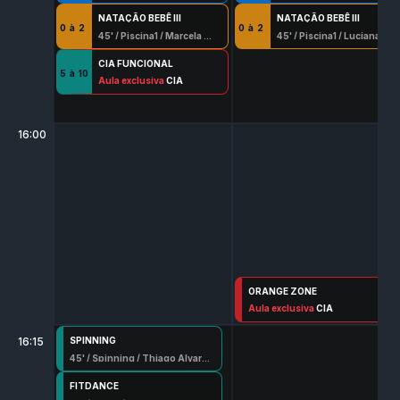
NATAÇÃO BEBÊ III
NATAÇÃO BEBÊ III
0
à
2
0
à
2
45
' /
Piscina1
/
Marcela Dada
45
' /
Piscina1
/
Luciana Beserra
CIA FUNCIONAL
5
à
10
45
Aula exclusiva
' /
Sala 2
/
Guilherme Ribeiro
CIA
16:00
ORANGE ZONE
45
Aula exclusiva
' /
Sala 3
/
Fabio Santos
CIA
16:15
SPINNING
45
' /
Spinning
/
Thiago Alvarenga
FITDANCE