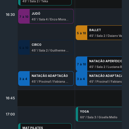
45
' /
Sala 2
/
Teka
JUDÔ
16:30
7
à
10
45
' /
Sala 4
/
Enzo Moraes Alves
BALLET
5
à
10
45
' /
Sala 2
/
Daiany Vasconcellos Serafim
CIRCO
5
à
10
45
' /
Sala 2
/
Guilherme Ribeiro
NATAÇÃO APERFEIÇOAMENTO
7
à
10
45
' /
Sala 2
/
Luciana Beserra
NATAÇÃO ADAPTAÇÃO
NATAÇÃO ADAPTAÇÃO
3
à
4
3
à
4
45
' /
Piscina1
/
Fabiana Silva
45
' /
Piscina1
/
Fabiana Silva
16:45
YOGA
17:00
60
' /
Sala 3
/
Giselle Mello
MAT PILATES