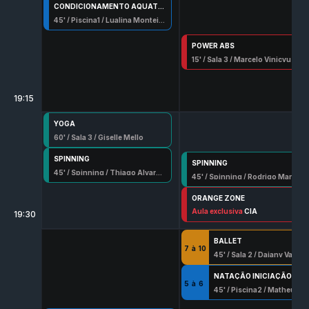
CONDICIONAMENTO AQUATICO
45
' /
Piscina1
/
Lualina Monteiro Farias
POWER ABS
15
' /
Sala 3
/
Marcelo Vinicyus
19:15
YOGA
60
' /
Sala 3
/
Giselle Mello
SPINNING
SPINNING
45
' /
Spinning
/
Thiago Alvarenga
45
' /
Spinning
/
Rodrigo Marcondes
ORANGE ZONE
45
Aula exclusiva
' /
Sala 3
/
Marcelo Vinicyus
CIA
19:30
BALLET
7
à
10
45
' /
Sala 2
/
Daiany Vasconcellos Serafim
NATAÇÃO INICIAÇÃO
5
à
6
45
' /
Piscina2
/
Matheus Barros Santana