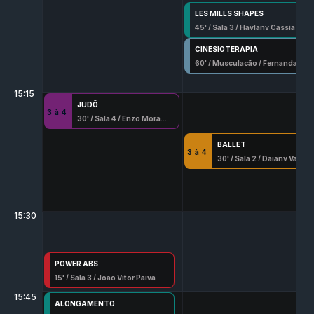
LES MILLS SHAPES
45
' /
Sala 3
/
Haylany Cassia Esilva
CINESIOTERAPIA
60
' /
Musculação
/
Fernanda Miacci Castro
15:15
JUDÔ
3
à
4
30
' /
Sala 4
/
Enzo Moraes Alves
BALLET
3
à
4
30
' /
Sala 2
/
Daiany Vasconcellos Serafim
15:30
POWER ABS
15
' /
Sala 3
/
Joao Vitor Paiva
15:45
ALONGAMENTO