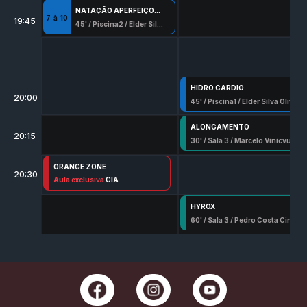
NATAÇÃO APERFEIÇOAMENTO
7
à
10
19:45
45
' /
Piscina2
/
Elder Silva Oliveira
HIDRO CARDIO
20:00
45
' /
Piscina1
/
Elder Silva Oliveira
ALONGAMENTO
20:15
30
' /
Sala 3
/
Marcelo Vinicyus
ORANGE ZONE
20:30
45
Aula exclusiva
' /
Sala 3
/
Haylany Cassia Esilva
CIA
HYROX
60
' /
Sala 3
/
Pedro Costa Cintra