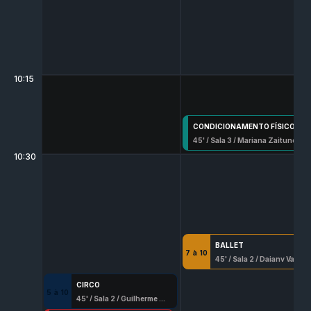
10:15
CONDICIONAMENTO FÍSICO TOTAL (CFT)
45
' /
Sala 3
/
Mariana Zaitune
10:30
BALLET
7
à
10
45
' /
Sala 2
/
Daiany Vasconcellos Serafim
CIRCO
5
à
10
45
' /
Sala 2
/
Guilherme Venancio Lima