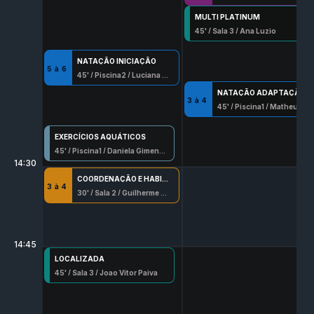
MULTI PLATINUM
45
' /
Sala 3
/
Ana Luzio
NATAÇÃO INICIAÇÃO
5
à
6
45
' /
Piscina2
/
Luciana Rego
NATAÇÃO ADAPTAÇÃO
3
à
4
45
' /
Piscina1
/
Matheus Barros Santana
EXERCÍCIOS AQUÁTICOS
45
' /
Piscina1
/
Daniela Gimenes Gabarrao
14:30
COORDENAÇÃO E HABILIDADES
3
à
4
30
' /
Sala 2
/
Guilherme Ribeiro
14:45
LOCALIZADA
45
' /
Sala 3
/
Joao Vitor Paiva