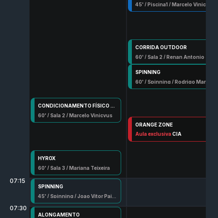
45
' /
Piscina1
/
Marcelo Vinicyus
CORRIDA OUTDOOR
60
' /
Sala 2
/
Renan Antonio Silva
SPINNING
60
' /
Spinning
/
Rodrigo Marcondes
CONDICIONAMENTO FÍSICO TOTAL (CFT)
60
' /
Sala 2
/
Marcelo Vinicyus
ORANGE ZONE
60
Aula exclusiva
' /
Sala 3
/
Joao Vitor Paiva
CIA
HYROX
60
' /
Sala 3
/
Mariana Teixeira
07:15
SPINNING
45
' /
Spinning
/
Joao Vitor Paiva
07:30
ALONGAMENTO