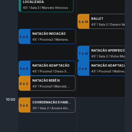
LOCALIZADA
45
' /
Sala 3
/
Marcelo Vinicyus
BALLET
5
à
10
45
' /
Sala 2
/
Daiany Vasconcellos Serafim
NATAÇÃO INICIAÇÃO
5
à
6
45
' /
Piscina2
/
Mariana Teixeira
NATAÇÃO APERFEIÇOAMENTO
7
à
10
45
' /
Sala 2
/
Victor Moreira Teixeira
NATAÇÃO ADAPTAÇÃO
NATAÇÃO ADAPTAÇÃO
3
à
6
3
à
4
45
' /
Piscina1
/
Diego Soares Batista
45
' /
Piscina1
/
Matheus Barros Santana
NATAÇÃO BEBÊ III
0
à
2
45
' /
Piscina1
/
Marcela Dada
10:00
COORDENAÇÃO E HABILIDADES
3
à
4
30
' /
Sala 2
/
Aryane Alves