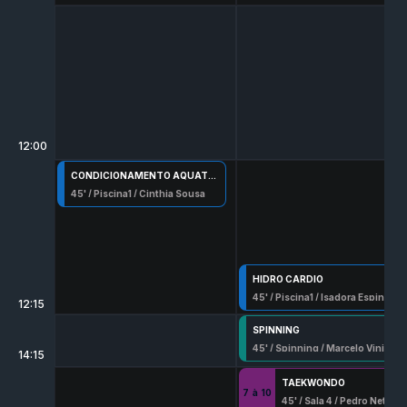
12:00
CONDICIONAMENTO AQUATICO
45
' /
Piscina1
/
Cinthia Sousa
HIDRO CARDIO
45
' /
Piscina1
/
Isadora Espindola
12:15
SPINNING
45
' /
Spinning
/
Marcelo Vinicyus
14:15
TAEKWONDO
7
à
10
45
' /
Sala 4
/
Pedro Neto