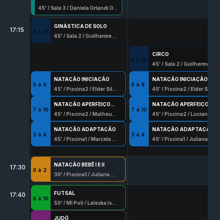
45
' /
Sala 3
/
Daniela Orlandi Oliveira
GINÁSTICA DE SOLO
17:15
5
à
10
45
' /
Sala 2
/
Guilherme Ribeiro
CIRCO
5
à
10
45
' /
Sala 2
/
Guilherme Ribeiro
NATAÇÃO INICIAÇÃO
NATAÇÃO INICIAÇÃO
5
à
6
5
à
6
45
' /
Piscina2
/
Elder Silva Oliveira
45
' /
Piscina2
/
Elder Silva Oliveira
NATAÇÃO APERFEIÇOAMENTO
NATAÇÃO APERFEIÇOAMENTO
7
à
10
7
à
10
45
' /
Piscina2
/
Matheus Barros Santana
45
' /
Piscina2
/
Luciana Beserra
NATAÇÃO ADAPTAÇÃO
NATAÇÃO ADAPTAÇÃO
3
à
4
3
à
4
45
' /
Piscina1
/
Marcela Dada
45
' /
Piscina1
/
Juliana Oliveira Reis
NATAÇÃO BEBÊ I E II
17:30
0
à
2
30
' /
Piscina1
/
Juliana Oliveira Reis
FUTSAL
17:40
6
à
10
50
' /
Ml Poli
/
Laleska Isabela Ferreira
JUDÔ