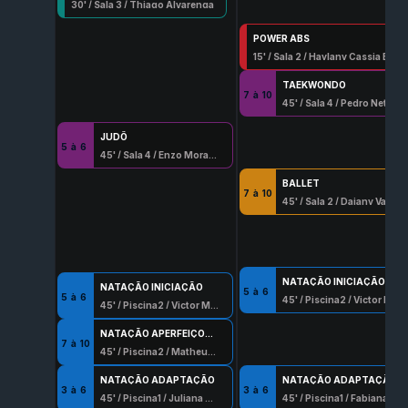
30
' /
Sala 3
/
Thiago Alvarenga
POWER ABS
15
' /
Sala 2
/
Haylany Cassia Esilva
TAEKWONDO
7
à
10
45
' /
Sala 4
/
Pedro Neto
JUDÔ
5
à
6
45
' /
Sala 4
/
Enzo Moraes Alves
BALLET
7
à
10
45
' /
Sala 2
/
Daiany Vasconcellos Serafim
NATAÇÃO INICIAÇÃO
NATAÇÃO INICIAÇÃO
5
à
6
5
à
6
45
' /
Piscina2
/
Victor Moreira Teixeira
45
' /
Piscina2
/
Victor Moreira Teixeira
NATAÇÃO APERFEIÇOAMENTO
7
à
10
45
' /
Piscina2
/
Matheus Barros Santana
NATAÇÃO ADAPTAÇÃO
NATAÇÃO ADAPTAÇÃO
3
à
6
3
à
6
45
' /
Piscina1
/
Juliana Oliveira Reis
45
' /
Piscina1
/
Fabiana Silva